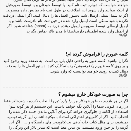
خواهند خواست که دوباره ثبت نام کنید. یا توسط خودتان و یا توسط مدیر،قبل
از اینکه بتوانید وارد شوید این اطلاعات در طول ثبت نام نمایش داده میشوند.
اگر به شما ایمیلی ارسال شد، دستور العمل ها را دنبال کنید. اگر ایمیلی دریافت
نکرده باشید ممکن است ایمیل وارد شده در حین ثبت نام نادرست باشد و یا
ایمیل ارسالی توسط سرویس ایمیل دهنده هرزنامه (spam) شناخته شود. اگر
از ایمیل وارد شده اطمینان دارید،لطفا با مدیر تالار تماس بگیرید.
بالا
کلمه عبورم را فراموش کرده ام!
نگران نباشید! کلمه عبور به راحتی قابل بازیابی است. به صفحه ورود رجوع کنید
و بر روی
کلمه عبورم را فراموش کرده ام
کلیک کنید. دستورالعمل ها را به دقت
دنبال کنید،به زودی خواهید توانست که وارد شوید.
بالا
چرا به صورت خودکار خارج میشوم ؟
اگر
در هر بازدید به طور خودکار من را وارد کن
را انتخاب نکرده باشید،تالار فقط
در زمان کنونی شما را آنلاین نگه خواهد داشت. این سیستم از هر گونه سوء
استفاده از اکانتتان جلوگیری خواهد کرد،برای آنلاین ماندن جمله ذکر شده را
انتخاب کنید. اگر از کامپیوتر اشتراکی استفاده میکنید،انتخاب این گزینه توصیه
نمیشود، برای مثال کتاب خانه،کافی نت؛کامپیوتر های دانشگاه و ... . اگر این
گزینه را در حین ورود نمیبینید،این بدین معنا است که مدیر تالار این ویژگی را