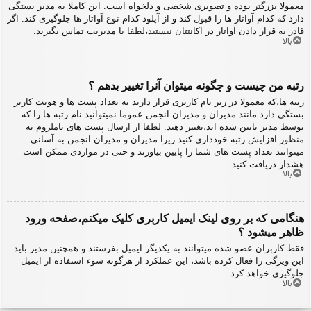
معمولا بزرگتر بوده و تصویری شخصی و دلخواه است. این کاملا به مدیر بستگی
دارد که کدام آواتار ها را قبول کند و از آپلود کدام نوع آواتار ها جلوگیری کند. اگر
قادر به قرار دادن آواتار در اکانتتان نیستید،لطفا با مدیریت تماس بگیرید.
بالا
رتبه من چیست و چگونه میتوان آنرا تغییر بدهم ؟
رتبه ها،که معمولا در زیر نام کاربری قرار دارند به تعداد پست ها و هویت کاربر
بستگی دارد مانند مدیران و مدیران انجمن عموما نمیتوانید نام رتبه ها را که
توسط مدیر تایین شده اند،تغییر دهید. لطفا از ارسال پست های ناملزوم به
منظور افزایش رتبه خودداری کنید زیرا مدیران و مدیران انجمن به آسانی
میتوانند تعداد پست های شما را پایین بیاورند و حتی در مواردی ممکن است
هشدار دریافت کنید.
بالا
هنگامی که بر روی لینک ایمیل کاربری کلیک میکنم،صفحه ورود
ظاهر میشود ؟
فقط کاربران عضو شده میتوانند به یکدیگر ایمیل بفرستند و همچنین مدیر باید
این ویژگی را فعال کرده باشد، این عملکرد از هرگونه سوء استفاده از ایمیل
جلوگیری خواهد کرد.
بالا