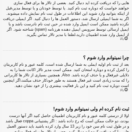
هایی را که دریافت کرده اید دنبال کنید. بعضی از تالار ها برای فعال سازی
خواهند خواست که دوباره ثبت نام کنید. یا توسط خودتان و یا توسط مدیر،قبل
از اینکه بتوانید وارد شوید این اطلاعات در طول ثبت نام نمایش داده میشوند.
اگر به شما ایمیلی ارسال شد، دستور العمل ها را دنبال کنید. اگر ایمیلی دریافت
نکرده باشید ممکن است ایمیل وارد شده در حین ثبت نام نادرست باشد و یا
ایمیل ارسالی توسط سرویس ایمیل دهنده هرزنامه (spam) شناخته شود. اگر
از ایمیل وارد شده اطمینان دارید،لطفا با مدیر تالار تماس بگیرید.
بالا
چرا نمیتوانم وارد شوم ؟
بعد از ثبت نام اولیه ایملی به شما ارسال شده است، کلمه عبور و نام کاربریتان
را کنترل کرده و دوباره امتحان کنید. ممکن است مدیر تالار اکانت شما را به
دلایلی غیرفعال و یا حذف کرده باشد. Also, همچنین بسیاری از تالار ها کاربرانی
را که مدت زیادی است غیر فعال هستند به طور خودکار حذف میکنند،اگر اینچنین
است دوباره ثبت نام کنید و این بار فعالیت بیشتری را از خود نشان دهید.
بالا
ثبت نام کرده ام ولی نمیتوانم وارد شوم!
اولا از درستی کلمه عبور و نام کاربریتان اطمینان حاصل کنید اگر آنها درست
بودند، دو حالت ممکن است که رخ داده باشد : اگر پشتیبانی coppa فعال باشد
و در طول ثبت نام سن خود را زیر 13 سال وارد کرده باشید باید دستور العمل
هایی را که دریافت کرده اید دنبال کنید. بعضی از تالار ها برای فعال سازی