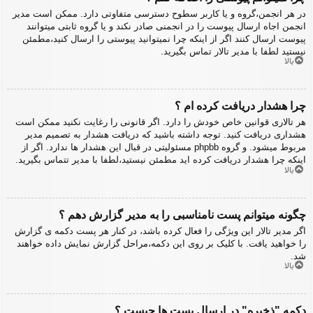
در هر انجمن،گروه و یا کاربر سطوح دسترسی متفاوتی دارد. ممکن است مدیر
انجمن اجاه ارسال پیوست را در انجمنی صادر نکند و یا گروه ثابتی میتوانند
پیوست ارسال کنند اگر از اینکه چرا نمیتوانید پیوستی را ارسال کنید،مطمئن
نیستید لطفا با مدیر تالار تماس بگیرید.
بالا
چرا هشدار دریافت کرده ام ؟
هر تالاری قوانین خاص خودش را دارد. اگر قانونی را رغایت نکنید ممکن است
هشداری دریافت کنید. توجه داشته باشید که دریافت هشدار به تصمیم مدیر
مربوط میشود. و گروه phpbb مسئولیتی در قبال این هشدار ها ندارد. اگر از
اینکه چرا هشدار دریافت کرده اید مطمئن نیستید،لطفا با مدیر تتماس بگیرید.
بالا
چگونه میتوانم پست نامناسبی را به مدیر گزارش دهم ؟
اگر مدیر تالار این ویژگی را فعال کرده باشد، در کنار هر پست دکمه ی گزارش
را خواهید یافت. با کلیک بر روی این دکمه،مراحل گزارش نمایش داده خواهند
شد.
بالا
دکمه "ذخیره" در ارسال پست ها چیست ؟