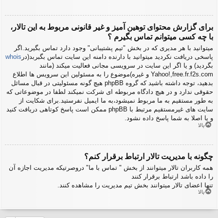
برای گزارش محتوای توهین آمیز و غیر قانونی مربوط به این تالار،
با چه کسی میتوانم تماس بگیرم ؟
میتوانید با هر مدیری که در بخش "تیم پشتیبانی" وجود دارد تماس بگیرید.اگر
پاسخی دریافت نکردید میتوانید با دارنده دامنه این سایت تماس بگبربد(در
whois
بگردید) و یا اگر این سایت در سرویسی مجانی فعالیت میکند (مانند
Yahoo!,free.fr.f2s.com و غیره)موضوع را به مسئولین این سرویس ها اطلاع
بدهید، توجه داشته باشید که گروه phpBB هیچ گونه مسئولیتی در قبال مسائل
حقوقی ندارد و در هیچ دادگاه مربوطه ای شرکت نمیکند لطفا در موضوعاتی که
به طور مستقیم به ما مربوط نمیشود،به ما ایمیل نفرستید.برای شکایت از
سایت های غیرمستقیم مرتبط با phpBB ممکن است پاسخ کوتاهی دریافت کنید
و یا اصلا به شما پاسخ داده نشود.
بالا
چگونه با مدیریت تالار ارتباط برقرار کنم؟
همه کاربران تالار میتوانند از بخش " تماس با ما" دروصرتیکه مدیریت اجازه آن
را داده باشد ارتباط برقرار کنند
تنها اعضای تالار میتوانند بخش تیم مدیریت را مشاهده کنند.
بالا