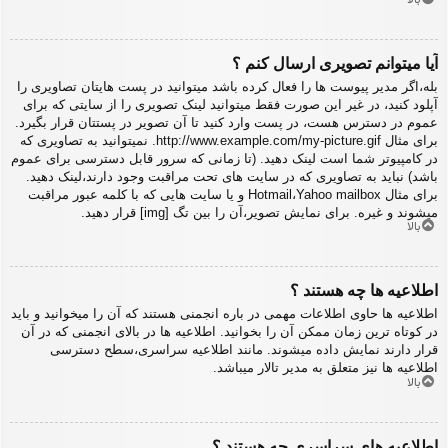
آیا میتوانم تصویری ارسال کنم ؟
بله،اگر مدیر پیوست ها را فعال کرده باشد میتوانید در پست هایتان تصاویری را
آپلود کنید، در غیر این صورت فقط میتوانید لینک تصویری را از سایتی که برای
عموم در دسترس هست، در پست وارد کنید تا آن تصویر در پستتان قرار بگیرد.
برای مثال http://www.example.com/my-picture.gif. نمیتوانید به تصاویری که
در کامپیوتر شما است لینک دهید. (تا زمانی که سرور قابل دسترسی برای عموم
باشد) نباید به تصاویری که در سایت های تحت مراقبت وجود دارند،لینک دهید.
برای مثال Hotmail،Yahoo mailbox و یا سایت هایی که با کلمه عبور مراقبت
میشوند و غیره. برای نمایش تصویر،آن را بین تگ [img] قرار دهید.
بالا
اطلاعیه ها چه هستند ؟
اطلاعیه ها حاوی اطلاعات مهمی در باره انجمنی هستند که آن را میخوانید و باید
در کوتاه ترین زمان ممکن آن را بخوانید. اطلاعیه ها در بالای انجمنی که در آن
قرار دارند نمایش داده میشوند. مانند اطلاعیه سراسری،سطح دسترسی
اطلاعیه ها نیز متعلق به مدیر تالار میباشد.
بالا
اطلاعیه های سراسری چه هستند ؟