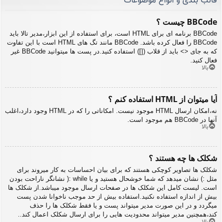
قالب بندی و انواع موضوعات
BBCode چیست ؟
BBCode برنامه ای برای HTML است، برای استفاده از این ابزار،مدیر تالا باید
BBCode را فعال کرده باشد. BBCode مانند تگ های HTML است با این تفاوت
که به جای <> باید از قلاب ([]) استفاده کنید.در پست ها میتوانید BBCode غیر
فعال کنید.
بالا
آیا میتوان از HTML استفاده کنم ؟
نه،امکان ارسال HTML موجود نیست. امکاناتی را که در HTML وجود دارد،اغلب
آنها در BBCode هم موجود است.
بالا
شکلک ها چه هستند ؟
شکلک ها تصاویر کوچکی هستند که برای بیان احساسات به کار میروند برای
مثل :) نشان میدهد که شما خوشحال هستید و یا while :( نشانگر ناراحت بودن
است. لیست کامل این شکلک ها در صفحات ارسال موجود میباشد.از شکلک ها
بیش از اندازه استفاده نکنید.استفاده بیش از حد موجب ناخوانا شدن پست
میگردد و در این صورت مدیر میتواند پست و یا فقط شکلک ها را حذف
کند،همچنین مدیر میتواند محدودیت هایی را برای ارسال شکلک اعمال کند..
بالا