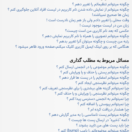
چگونه میتوانم تنظیماتم را تغییر دهم ؟
چگونه میتوانم از نمایش داده شدن نام کاربریم در لیست افراد آنلاین جلوگیری کنم ؟
زمان ها صحیح نمیباشند!
وقت محلی را تغییر دادم ولی باز هم زمان نادرست است !
زبان من در لیست موجود نیست !
عکسی که بعد نام کاربری من است چیست؟
چگونه میتوانم تصویری را همراه با نام کاربریم نمایش دهم ؟
رتبه من چیست و چگونه میتوان آنرا تغییر بدهم ؟
هنگامی که بر روی لینک ایمیل کاربری کلیک میکنم،صفحه ورود ظاهر میشود ؟
مسائل مربوط به مطلب گذاری
چگونه میتوانم موضوعی را در انجمنی ارسال کنم ؟
چگونه میتوانم پستی را حذف و یا ویرایش کنم ؟
چگونه میتوانم امضایم را در پست ها قرار دهم ؟
چگونه میتوانم نظرسنجی ایجاد کنم ؟
چرا نمیتوانم گزینه های بیشتری را برای نظرسنجی تعریف کنم ؟
چگونه میتوانم نظرسنجی را ویرایش و یا حذف کنم ؟
چرا نمیتوانم به انجمنی دسترسی پیدا کنم ؟
چرا نمیتوانم پیوستی را اضافه کنم ؟
چرا هشدار دریافت کرده ام ؟
چگونه میتوانم پست نامناسبی را به مدیر گزارش دهم ؟
دکمه "ذخیره" در ارسال پست ها چیست ؟
چرا باید پست های من تایید بشوند ؟
چگونه میتوانم موضوعاتم را بامپ (bump) کنم ؟