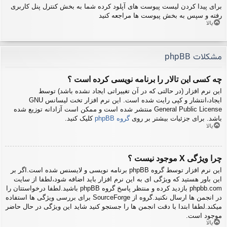
برای پیدا کردن لیست پیوست های آپلود کرده شما به بخش کنترل پنل کاربری
رفته و سپس به بخش پیوست ها مراجعه کنید
بالا
مشکلات phpBB
چه کسی این تالار را برنامه نویسی کرده است ؟
این نرم افزار (در حالتی که در آن تغییراتی ایجاد نشده باشد) توسط
ایجاد،انتشار و کپی رایت شده است. این نرم افزار تخت لیسانس GNU
General Public License منتشر شده است و ممکن است آزادانه توزیع شده
باشد. برای جزئیات بیشتر بر روی
گروه phpBB
کلیک کنید.
بالا
چرا ویژگی X موجود نیست ؟
این نرم افزار توسط گروه phpBB برنامه نویسی و لایسنس شده است.اگر بر
این باور هستید که ویژگی ای به این نرم افزار باید اضافه شود،لطفا از سایت
phpbb.com بازدید کرده و منتظر پاسخ گروه phpBB باشید.لطفا درخواستتان را
در انجمن ها ارسال نکنید.گروه از SourceForge برای بررسی ویژگی ها استفاده
میکند.لطفا ابتدا با دقت انجمن ها را جستجو کنید شاید این ویژگی در حال حاضر
موجود است.
بالا