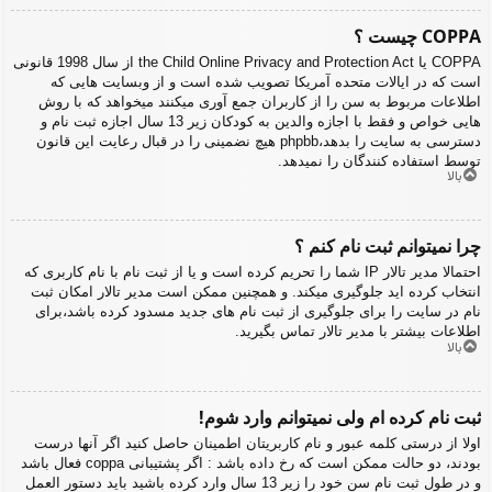
COPPA چیست ؟
COPPA یا the Child Online Privacy and Protection Act از سال 1998 قانونی
است که در ایالات متحده آمریکا تصویب شده است و از وبسایت هایی که
اطلاعات مربوط به سن را از کاربران جمع آوری میکنند میخواهد که با روش
هایی خواص و فقط با اجازه والدین به کودکان زیر 13 سال اجازه ثبت نام و
دسترسی به سایت را بدهد،phpbb هیچ نضمینی را در قبال رعایت این قانون
توسط استفاده کنندگان را نمیدهد.
بالا
چرا نمیتوانم ثبت نام کنم ؟
احتمالا مدیر تالار IP شما را تحریم کرده است و یا از ثبت نام با نام کاربری که
انتخاب کرده اید جلوگیری میکند. و همچنین ممکن است مدیر تالار امکان ثبت
نام در سایت را برای جلوگیری از ثبت نام های جدید مسدود کرده باشد،برای
اطلاعات بیشتر با مدیر تالار تماس بگیرید.
بالا
ثبت نام کرده ام ولی نمیتوانم وارد شوم!
اولا از درستی کلمه عبور و نام کاربریتان اطمینان حاصل کنید اگر آنها درست
بودند، دو حالت ممکن است که رخ داده باشد : اگر پشتیبانی coppa فعال باشد
و در طول ثبت نام سن خود را زیر 13 سال وارد کرده باشید باید دستور العمل