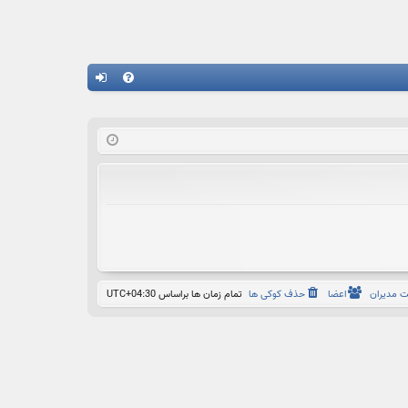
راه
رو
نما
د
 مدیران
اعضا
حذف کوکی ها
تمام زمان ها براساس
UTC+04:30