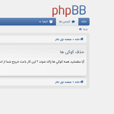
خانه
انجمن ها
اعضا
ورود
خانه
صفحه اول تالار
حذف کوکی ها
آيا مطمئنيد همه كوكي ها پاك شوند ؟ اين كار باعث خروج شما از انج
خانه
صفحه اول تالار