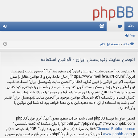
خانه
ورود
نج
ع
رو
خانه
م
ضا
صفحه اول تالار
د
ن
انجمن سایت زنبورعسل ایران - قوانین استفاده
ها
با دسترسی به “انجمن سایت زنبورعسل ایران” (در سطور بعد “ما”, “انجمن سایت زنبورعسل
ایران”, “https://www.mellifera.ir/Forum” را بیان دارد), پیروی از قوانین مقابل را قبول
میکنید. اگر این قوانین را قبول ندارید لطفا از “انجمن سایت زنبورعسل ایران” استفاده نکنید.
این قوانین در هر زمانی ممکن است تغییر کند و ما تمام سعی خودمان را خواهیم کرد که این
تغییرات را به شما اطلاع دهیم، با این وجود باید قوانین موجود را در بازه های زمانی منظم
کنترل کنید و از تغییرات آگاه شوید.اگر قوانین موجود در “انجمن سایت زنبورعسل ایران” تغییر
کند و شما به استفاده از آن ادامه دهید،این بدان معنا خواهد بود که شما این قوانین را
پذیرفته اید.
انجمن های ما توسط phpBB ایجاد شده اند (در سطور بعدی “آنها”, “نرم افزار phpBB”,
“www.phpbb.com”, “گروه phpBB”, “تیم phpBB” را بیان میکند) که تحت لایسنس “
General Public License
” فعالیت میکند (در سطور بعدی به عنوان “GPL” یاد خواهد شد) و
از
www.phpbb.com
قابل بارگیری است. نرم افزار phpBB تنها نرم افزاری است برای تسهیل