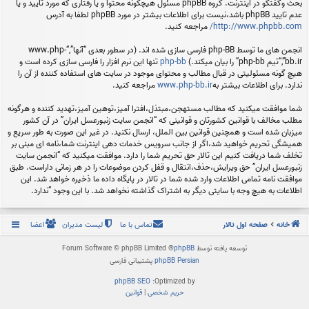
بحث وگفتگو در اینترنت. گروه phpBB مسئول هیچگونه محتوا و یا رفتاری که مورد تایید و یا
عدم تایید phpBB باشد،نیست برای اطلاعات بیشتر در مورد phpBB لطفا به آدرس
http://www.phpbb.com/
مراجعه کنید.
انجمن های ما توسط php-BB فارسی سازی شده اند. (در سطور بعدی “آنها”,“www.php-
bb.ir”,“تیم php-bb” را بیان میکند.)
php-bb
تنها این نرم افزار را فارسی سازی کرده است و
هیچ گونه مسئولیتی در قبال مطالب و محتوای موجود در سایت های استفاده کننده از آن را
ندارد. برای اطلاعات بیشتر به
www.php-bb.ir
مراجعه کنید.
شما موافقت میکنید که مطالب مستهجن،مبتذل،افترا آمیز،توهین آمیز،تهدید کننده و هرگونه
مطلب مخالف با قوانین کشورتان و قوانینی که “انجمن سایت زنبورعسل ایران” در آن کشور
میزبان شده است و همچنین قوانین بین الملل، ارسال نکنید. در غیر این صورت به طور سریع و
همیشگی تحریم خواهید شد،اگر از جانب سرویس خدمات دهی اینترنت شما،نامه ای مبنی بر
تخلف شما دریافت کنیم این تالار حق تحریم شما را دارد. موافقت میکنید که “انجمن سایت
زنبورعسل ایران” حق ویرایش،حذف،انتقال و قفل کردن موضوعات را در هر زمانی داراست. طبق
موافقت نامه تمامی اطلاعات وارد شده شما در تالار در پایگاه داده ما ذخیره خواهد شد. این
اطلاعات به هیچ وجه با سایتی دیگر به اشتراک گذاشته نخواهد شد. با این وجود “ندارد.
خانه
صفحه اول تالار
تماس با ما
لیست مدیران
اعضا
توسعه یافته توسط
phpBB
® Forum Software © phpBB Limited
phpBB Persian
پشتیبانی فارسی
phpBB SEO
Optimized by:
حریم شخصی
|
قوانین