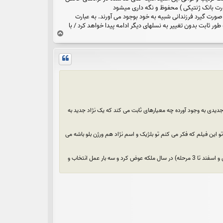
انک ژنتیکی ) محفوظ و نگه داری میشود
صورت گیرد فرزندانی شبیه به خود بوجود می آورند. به عبارت
ور ثابت بدون تغییر به نسلهای دیگر ادامه پیدا خواهد کرد / با
ب
ا
ل
ا
دیدی به وجود آورده چه معیارهای ثابت می کند که یک نژاد جدید به
 این فیلم که فکر می کنم تو بلژیک و اسم نژاد هم ورژن بلو باشه می
میانگین هر نسل در گاو 4 - 8 سال هست. اما در زنبور اگر مدیریت داشته باشیم می توان دو تا سه مرحله(با کوچ به جنوب در بهمن و اسفند تا 3 مرحله) در سال ملکه عوض کرد و سه بار عمل انتخاب و