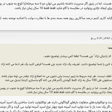
 نژادی پرتولید در مقایسه با گاو شاید فقط فقط 10 سال زمان نیاز باشد.
[CENTER][B][COLOR=#FF0000]باید کاری کنیم درصد ساکاروز روی همه بسته بندی ها با نظارت دولت یا اتحادی
" کد ژنتیکی نژاد" چی هست؟ لطفا کمی بیشتر توضیح دهید.
 لاین را شما توضیح دادید. تعریف یک نژاد جدید چی هست؟ فرض کنید یک نفر ادعا می کنه نژاد ج
ز لطف نیست. هر چند مربوط به زنبور نیست ولی نشون می ده اصلاح نژاد چقدر می تونه موثر باشه. تو
کنه گاو بدنسازی کرده) تبدیل می شه.
دی پرتولید در مقایسه با گاو شاید فقط فقط 10 سال زمان نیاز باشد.
 و نوکلوئیدهای متفاوت بازهای گوناگونی دارند هر نوکلئوتید باعث ساختن یک اسید آمینه میش
از 20 نوع اسید آمینه وجود دارد حداقل سه نوع باز باعث تولید اسیدآمینه می شود که معادل یک کد ی