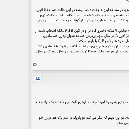
که از هر لاین تکثیر و با نر های لاین خود تلقیح یا در منطقه ایزوله جفت داده میشه در این حالت هم حفظ لاین
ا بهترین ملکه از هر لاین انتخاب شده و از سه ملکه یاد شده از هر ملکه، سه تا ملکه دختری
انتخاب میشود( یعنی 9 ملکه دختری از سه تا) این کار رو با لاینA,B کرده ولی در لاین C, چهار تا از ده تا ملکه رو به عنوان مادری و 6 تاش رو به عنوان پدری در نظر گرفته در حقیقت در سال دوم
در سال سوم از 4 لاین مادری تولید شده از سال دوم را در لاین C سه لاین انتخاب کرده و از هر سه ملکه سه تا تولید میشود (به عبارتی 9 ملکه دختری از3 تا) و در لاین B از 9 ملکه انتخاب شده از
سه لاین از سال دوم دوباره در سال سوم سه تا بهترین ها انتخاب و از هر کدام سه تا پرورش میابد (یعنی 9 ملکه دختری از سه تا) لاین A در سال سوم پرورش هم به عنوان پدری هم مادری
سال چهارم. مجددا از 4تا ملکه مادری از لاین A سه تا انتخاب و دوباره از سه تا ملکه از هر کدام سه تا تولید می شود. لاین B هم به عنوان مادری هم پدری در نظر گرفته می شود. 4 تا مادری 6 تا
پدری. که هم ملکه های تولیدی خود و هم A,C رو بارو میکند/ از لاین C هم از 9تا ملکه که از سال قبل انتخاب شده سه ملکه انتخاب واز هر سه ملکه سه تا تولید میشود.در سال دوم C در سال
ب
ا
ل
ا
جدیدی به وجود آورده چه معیارهای ثابت می کند که یک نژاد جدید
 تو این فیلم که فکر می کنم تو بلژیک و اسم نژاد هم ورژن بلو