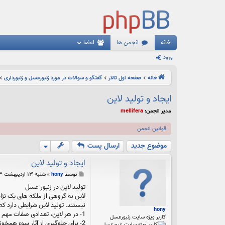
خانه
انجمن ها
اعضا
ورود
خانه
صفحه اول تالار
گفتگو و سوالات در مورد زنبورعسل و زنبورداری
ایجاد و تولید لاین
مدیر انجمن:
mellifera
قوانین انجمن
موضوع جدید
ارسال پست
ایجاد و تولید لاین
پ
توسط
hony
»
شنبه ۱۳ اردیبهشت ۱۳۹۳, ۸:۴۰ ب.ظ
س
تولید لاین در زنبور عسل
ت
لاین به گروهی از ملکه های یک نژ
نیستند. تولید لاین شرایطی دارد که 
hony
1- در هر لاین، تعدادی صفات مهم اندازه گیری می شود و ملکه های برتر دارای رابطه خویشاوندی ( شجره) با آزمون عملکرد اتخاب می شوند.
کاربر ویژه سایت زنبورعسل