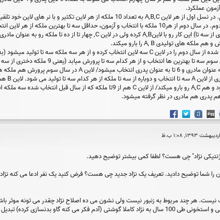
اگر بخواهیم به طور دیگر بیان کنیم. در نسل اول از هر لاین A,B,C به تعداد 10 مل
هم تولید لاین انجام میدیم/ سال دوم. در سال دوم از هر10 ملکه با انتخاب و آزمون، حداقل سه ت
 ژنتیکی نژاد" چی هست؟ لطفا کمی بیشتر توضیح دهید.
ن را شما توضیح دادید. تعریف یک نژاد جدید چی هست؟ فرض کنید یک نفر ادعا می کنه نژاد 
ف نیست. هر چند مربوط به زنبور نیست ولی نشون می ده اصلاح نژاد چقدر می تونه موثر باشه.
 فکر می کنه گاو بدنسازی کرده) تبدیل می شه.