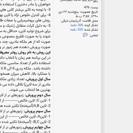
خواهران یا مادر دختری ) استفاده
پست:
476
3- با توجه به تاثیر بیشتر کلنی های پدری در آمیزشها ، بهترین کلنی ها به صورت کلنی های پدری انتخاب می شوند
تاریخ عضویت:
پنج‌شنبه ۲۲ دی
4- برای کنترل خلوص نژاد یا لاین
۱۳۹۰, ۳:۵۷ ب.ظ
روش های بیوشیمیایی یا صفات ظاهر
محل اقامت:
آذربایجان شرقی
5- به دلیل اثرات متقابل ژنتیک و محیط، لازم است نژادها یا لاین هایی بررسی شوند که با وضعیت محیطی مورد نظر تطابق داشته باشند.
تشکر کرده:
306 دفعه
تشکر شده:
559 دفعه
برای شروع تولید لاین، حداقل به سه
ت
تماس:
شوند یا به صورت تلقیح مصنوعی و با
م
ا
صورت پرورش دهنده هم زنبور نر و
س
h
این روش به نام روش روتنر معروف 
o
در این برنامه هم زمان با اتخاب د
n
y
داش
با عملکرد بالا، کاهش میزان همخون
سال اول پرورش.
بهترین ها انتخاب می شوند.
سال دوم پرورش
: زنبورهای نر از لاین C و ملکه ها 
1- لاین C: لاین خالص----------- از این لاین هم نر هم ملکه در سال دوم پرورش به صورت 6 لاین پدری و 4 لاین مادری انتخاب میشوند .
2- لاین A,B(آمیخته) تکثیر شده همراه با آزمون عملکرد.
سال سوم پرورش
: زنبورهای نر از لاینA و ملکه ه
1- لاینA: لاین خالص--------- از این لاین هم نر هم ملکه سال سوم انتخاب میشود به 6 لاین پدری و 4 لاین مادری .
2- لاین B,C: (آمیخته) تکثیر شده همراه با آزمون عملکرد.
سال چهارم پرورش
.زنبورهای نر از لاین B و ملکه 
1- لاین B: لاین خالص------------از این لاین هم ملکه و هم نر سال چهارم انتخاب می شوند به تعداد 6 لاین پدری و 4 لاین مادری.