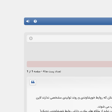
راه
رو
نما
د
تعداد پست ها:4 • صفحه
1
از
1
ستان که روابط خویشاوندی و روند تولیدی مشخصی ندارند لاین
 ،تعداد ملکه های پدری باید حداقل 6 یا 8 و تعداد ملکه های مادری 30 تا 35 باشد. همچنین نباید از ملکه های مادری دارای روابط خویشاوندی نزدیک(