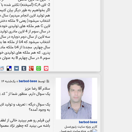
2- لای C,A:(آمیخته) تکثیر شده با آزمون عملکرد.
لاین C هم ملکه های تولیدی خودش و هم ملکه های تولیدی A, B را بارو میکند.
انتخاب میشود که 4تا از ملکه ها به عنوان مادری و 6 تا به عنوان پدری انتخاب میشود/ لاین A در سال سوم پرورش هم ملکه های خود هم لاین C, B را بارور میکند.
سوم A در سال چهارم B به عنوان هم پدری هم مادری در نظر گرفته میشود.
پ
توسط
barbod-beee
»
یک‌شنبه ۱۴ اردیبهشت ۱۳۹۳, ۱:۰۸ ب.ظ
س
سلام آقا رضا عزیز
ت
یک سوال دارم. منظور شما از " کد
یک سوال دیگه : تعریف و تولید لای
به وجود آمده؟
این فیلم رو هم ببینید خالی از لط
barbod-beee
باشه می بینید که چطور نژاد معمولی و استخونی طی 100 سال به نژاد کاملا گوشتی (آدم
کاربر ویژه سایت زنبورعسل