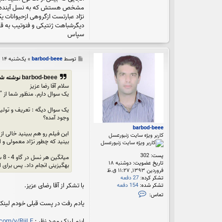
o
مشخص هستش که به نسل آینده هم
n
نژاد عبارتست ازگروهی ازحیوانات ی
y
دیگرشباهت ژنتیکی و فنوتیب به قدری
سپاس
پ
توسط
barbod-beee
»
یک‌شنبه ۱۴ اردیبهشت ۱۳۹۳, ۷:۱۵ ب.ظ
س
ت
barbod-beee نوشته شده:
سلام آقا رضا عزیز
یک سوال دارم. منظور شما از 
یک سوال دیگه : تعریف و تولید
وجود آمده؟
barbod-beee
این فیلم رو هم ببینید خالی ا
کاربر ویژه سایت زنبورعسل
بینید که چطور نژاد معمولی و استخونی طی 100 سال به نژاد کاملا گوشتی (آدم فکر می 
پست:
302
تاریخ عضویت:
دوشنبه ۱۸
بهگیزینی انجام داد. پس برای ایجاد نژا
فروردین ۱۳۹۳, ۱۱:۲۷ ق.ظ
تشکر کرده:
27 دفعه
با تشکر از آقا رضای عزیز.
تشکر شده:
154 دفعه
ت
تماس:
م
یادم رفت در پست قبلی خودم لینک ف
ا
س
اینم لینک مورد نظر :
com/v/RjiLF
b