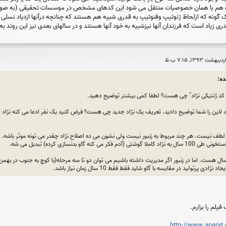
 با همان خصوصیات منتقل می شود این کدهای مشخص در موسسات تحقیقی (به صورت ب
ک گونه که ازلحاظ ژنوتیپ وفنوتیپ به قدری شبیه هم هستند که چنانچه درآنها ازدیاد نسلی 
 زیاد است که فرزندان آنها نیزشبیه به خود آنها هستند و در سالهای بعدی نیز این روند به ط
" کد ژنتیکی نژاد" چی هست؟ لطفا کمی بیشتر توضیح دهید.
 لاین را شما توضیح دادید. تعریف یک نژاد جدید چی هست؟ فرض کنید یک نفر ادعا می کنه نژاد ج
ز لطف نیست. هر چند مربوط به زنبور نیست ولی نشون می ده اصلاح نژاد چقدر می تونه موثر باشه. تو
کنه گاو بدنسازی کرده) تبدیل می شه.
دی پرتولید در مقایسه با گاو شاید فقط فقط 10 سال زمان نیاز باشد.
یلم را بزارم.
http://www.aparat.