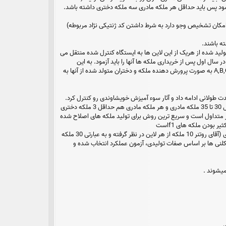
شود پس باید حداقل هر ملکه مادری سه ملکه دختری داشته باشد.
اد امکان تشخیص وجو دارد به شرط داشتن کد ژنتیکی نژاد مربوطه)
تولید شده از هریک از این لاین ها به ایستگاه کنترل شده منتقل می
سال اول پس از خریداری ملکه ها آنها را باید آزمود. به این
صورت که از هر ملکه مادری، چند ملکه دختری تکثیر و آزمایش می شوند. بر اساس نتایج آزمون عملکرد، سه نوع ملکه مادری A,B,C به صورت پرورش دهنده ملکه و دختران متولد شده از آنها به
ت طولانی ادامه داد و آثار سوء آمیزش خویشاوندی رو کنترل کرد.
استفاده دائم از تعداد مناسبی ملکه های اصلاح شده با حداقل میزان آمیزش خویشاوندی، بسیار مهم است. هر گروه باید حداقل 30 تا 35 ملکه مادری و هر ملکه مادری هم حداقل 3 ملکه دختری
صلاح نژاد بسیار متداول است و سریع ترین روش برای تولید ملکه های اصلاح شده
ودن ملکه های f1است
تعداد زیادی ملکه از سه نوع A,B,C تولید می شود و سپس با زنبورهای نر تولید شده از همان ملکه های مادری (آقای روتنر 10 ملکه از هر لاین در نظر گرفته و به عبارتی 30 ملکه
ین نسل از ملکه های مادری لاین های A,B,C را تشکیل می دهند. تمام کلنی ها بر اساس صفات تولیدی، آزمون عملکرد انتخاب شده و