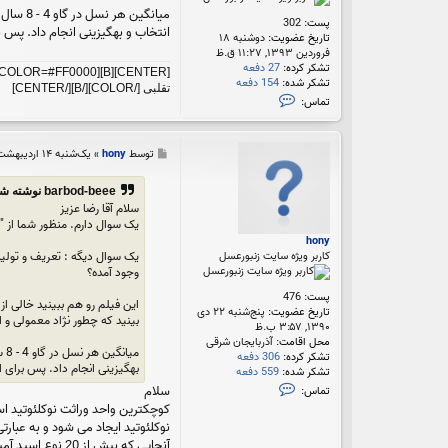
پست:
302
انتخاب و بهگیزینی انجام داد. پس برای ایجاد
تاریخ عضویت:
دوشنبه ۱۸
فروردین ۱۳۹۳, ۱۱:۲۷ ق.ظ
تشکر کرده:
27 دفعه
تشکر شده:
154 دفعه
تقلبی [/COLOR][/B][/CENTER]
ت
تماس:
م
ا
س
پ
توسط
hony
»
یک‌شنبه ۱۴ اردیبهشت ۱۳۹۳, ۳:۳۱ ب.ظ
b
س
a
ت
r
barbod-beee نوشته شده:
b
سلام آقا رضا عزیز
o
یک سوال دارم. منظور شما از 
d
hony
-
کاربر ویژه سایت زنبورعسل
یک سوال دیگه : تعریف و تولید
b
وجود آمده؟
e
e
پست:
476
این فیلم رو هم ببینید خالی ا
e
تاریخ عضویت:
پنج‌شنبه ۲۲ دی
بینید که چطور نژاد معمولی و استخونی طی 100 سال به نژاد کاملا گوشتی (آدم فکر می 
۱۳۹۰, ۳:۵۷ ب.ظ
محل اقامت:
آذربایجان شرقی
تشکر کرده:
306 دفعه
بهگیزینی انجام داد. پس برای ایجاد نژا
تشکر شده:
559 دفعه
ت
سلام
تماس:
م
کوچکترین واحد وراثت نوکلئوتید است
ا
س
آنجایی که بیش 
h