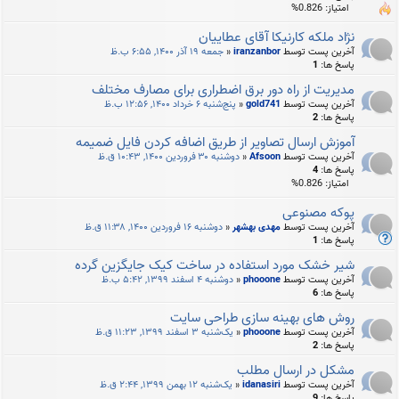
امتیاز: 0.826%
نژاد ملکه کارنیکا آقای عطاییان
آخرین پست توسط
iranzanbor
«
جمعه ۱۹ آذر ۱۴۰۰, ۶:۵۵ ب.ظ
پاسخ ها:
1
مدیریت از راه دور برق اضطراری برای مصارف مختلف
آخرین پست توسط
gold741
«
پنج‌شنبه ۶ خرداد ۱۴۰۰, ۱۲:۵۶ ب.ظ
پاسخ ها:
2
آموزش ارسال تصاوير از طریق اضافه کردن فایل ضمیمه
آخرین پست توسط
Afsoon
«
دوشنبه ۳۰ فروردین ۱۴۰۰, ۱۰:۴۳ ق.ظ
پاسخ ها:
4
امتیاز: 0.826%
پوکه مصنوعی
آخرین پست توسط
مهدی بهشهر
«
دوشنبه ۱۶ فروردین ۱۴۰۰, ۱۱:۳۸ ق.ظ
پاسخ ها:
1
شیر خشک مورد استفاده در ساخت کیک جایگزین گرده
آخرین پست توسط
phooone
«
دوشنبه ۴ اسفند ۱۳۹۹, ۵:۴۲ ب.ظ
پاسخ ها:
6
روش های بهینه سازی طراحی سایت
آخرین پست توسط
phooone
«
یک‌شنبه ۳ اسفند ۱۳۹۹, ۱۱:۲۳ ق.ظ
پاسخ ها:
2
مشکل در ارسال مطلب
آخرین پست توسط
idanasiri
«
یک‌شنبه ۱۲ بهمن ۱۳۹۹, ۲:۴۴ ق.ظ
پاسخ ها:
9