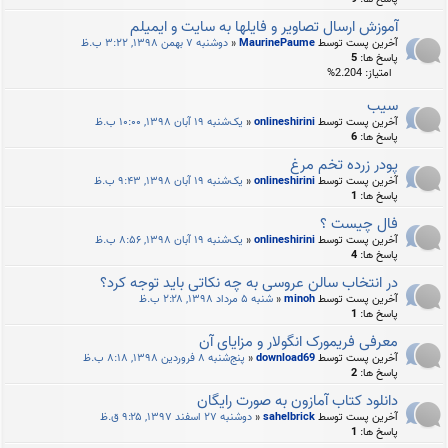
آموزش ارسال تصاوير و فایلها به سايت و ایمیلم
آخرین پست توسط
MaurinePaume
«
دوشنبه ۷ بهمن ۱۳۹۸, ۳:۲۲ ب.ظ
پاسخ ها:
5
امتیاز: 2.204%
سیب
آخرین پست توسط
onlineshirini
«
یک‌شنبه ۱۹ آبان ۱۳۹۸, ۱۰:۰۰ ب.ظ
پاسخ ها:
6
پودر زرده تخم مرغ
آخرین پست توسط
onlineshirini
«
یک‌شنبه ۱۹ آبان ۱۳۹۸, ۹:۴۳ ب.ظ
پاسخ ها:
1
فال چیست ؟
آخرین پست توسط
onlineshirini
«
یک‌شنبه ۱۹ آبان ۱۳۹۸, ۸:۵۶ ب.ظ
پاسخ ها:
4
در انتخاب سالن عروسی به چه نکاتی باید توجه کرد؟
آخرین پست توسط
minoh
«
شنبه ۵ مرداد ۱۳۹۸, ۲:۲۸ ب.ظ
پاسخ ها:
1
معرفی فریمورک انگولار و مزایای آن
آخرین پست توسط
download69
«
پنج‌شنبه ۸ فروردین ۱۳۹۸, ۸:۱۸ ب.ظ
پاسخ ها:
2
دانلود کتاب آمازون به صورت رایگان
آخرین پست توسط
sahelbrick
«
دوشنبه ۲۷ اسفند ۱۳۹۷, ۹:۲۵ ق.ظ
پاسخ ها:
1