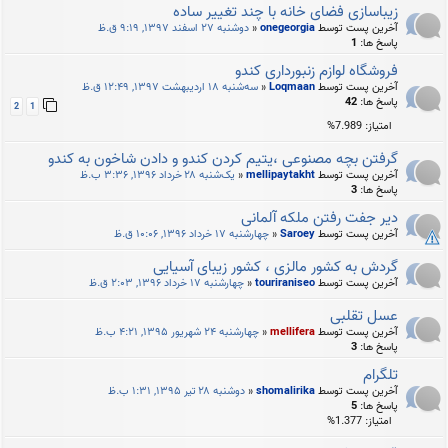
زیباسازی فضای خانه با چند تغییر ساده
آخرین پست توسط
onegeorgia
«
دوشنبه ۲۷ اسفند ۱۳۹۷, ۹:۱۹ ق.ظ
پاسخ ها:
1
فروشگاه لوازم زنبورداری کندو
آخرین پست توسط
Loqmaan
«
سه‌شنبه ۱۸ اردیبهشت ۱۳۹۷, ۱۲:۴۹ ق.ظ
پاسخ ها:
42
2
1
امتیاز: 7.989%
گرفتن بچه مصنوعی ،یتیم کردن کندو و دادن شاخون به کندو
آخرین پست توسط
mellipaytakht
«
یک‌شنبه ۲۸ خرداد ۱۳۹۶, ۳:۳۶ ب.ظ
پاسخ ها:
3
دیر جفت رفتن ملکه آلمانی
آخرین پست توسط
Saroey
«
چهارشنبه ۱۷ خرداد ۱۳۹۶, ۱۰:۰۶ ق.ظ
گردش به کشور مالزی ، کشور زیبای آسیایی
آخرین پست توسط
touriraniseo
«
چهارشنبه ۱۷ خرداد ۱۳۹۶, ۲:۰۳ ق.ظ
عسل تقلبی
آخرین پست توسط
mellifera
«
چهارشنبه ۲۴ شهریور ۱۳۹۵, ۴:۲۱ ب.ظ
پاسخ ها:
3
تلگرام
آخرین پست توسط
shomalirika
«
دوشنبه ۲۸ تیر ۱۳۹۵, ۱:۳۱ ب.ظ
پاسخ ها:
5
امتیاز: 1.377%