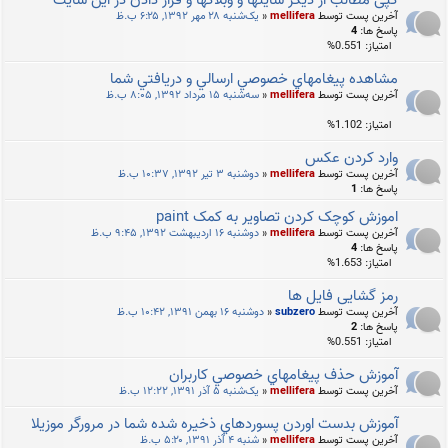
کپی مطالب از دیگر سایتها و وبلاگها و قرار دادن در این سایت
آخرین پست توسط
mellifera
«
یک‌شنبه ۲۸ مهر ۱۳۹۲, ۶:۲۵ ب.ظ
پاسخ ها:
4
امتیاز: 0.551%
مشاهده پيغامهاي خصوصي ارسالي و دريافتي شما
آخرین پست توسط
mellifera
«
سه‌شنبه ۱۵ مرداد ۱۳۹۲, ۸:۰۵ ب.ظ
امتیاز: 1.102%
وارد کردن عکس
آخرین پست توسط
mellifera
«
دوشنبه ۳ تیر ۱۳۹۲, ۱۰:۳۷ ب.ظ
پاسخ ها:
1
اموزش کوچک کردن تصاویر به کمک paint
آخرین پست توسط
mellifera
«
دوشنبه ۱۶ اردیبهشت ۱۳۹۲, ۹:۴۵ ب.ظ
پاسخ ها:
4
امتیاز: 1.653%
رمز گشایی فایل ها
آخرین پست توسط
subzero
«
دوشنبه ۱۶ بهمن ۱۳۹۱, ۱۰:۴۲ ب.ظ
پاسخ ها:
2
امتیاز: 0.551%
آموزش حذف پيغامهاي خصوصي كاربران
آخرین پست توسط
mellifera
«
یک‌شنبه ۵ آذر ۱۳۹۱, ۱۲:۲۲ ب.ظ
آموزش بدست اوردن پسوردهاي ذخيره شده شما در مرورگر موزيلا
آخرین پست توسط
mellifera
«
شنبه ۴ آذر ۱۳۹۱, ۵:۲۰ ب.ظ