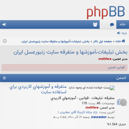
خانه
ورود
نج
ع
رو
خانه
م
ضا
صفحه اول تالار
بخش تبليغات،آموزشها و متفرقه سايت زنبورعسل ايران
د
ن
بخش تبليغات،آموزشها و متفرقه سايت زنبورعسل ايران
ها
مدیر انجمن:
mellifera
قوانین انجمن
انجمن
متفرقه و آموزشهاي كاربردي براي
استفاده سايت
متفرقه- تبلیغات - قوانین - آموزشهاي كاربردي
موضوعات
:
45
,
پست
:
170
مدیر انجمن:
mellifera
آخرین پست:
نژاد ملکه کارنیکا آقای عطاییان
توسط
iranzanbor
, جمعه ۱۹ آذر ۱۴۰۰, ۶:۵۵ ب.ظ
امتیاز: 1.564%