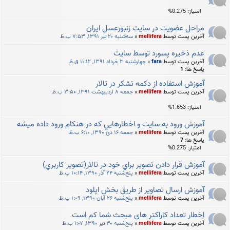
امتیاز: 0.275%
مراحل عضويت در سايت زنبورعسل ايران
آخرین پست توسط
mellifera
«
سه‌شنبه ۲۰ تیر ۱۳۹۱, ۷:۵۳ ب.ظ
عدم ذخیره پسورد توسط سایت
آخرین پست توسط
fara
«
چهارشنبه ۳ خرداد ۱۳۹۱, ۱۱:۱۲ ق.ظ
پاسخ ها:
1
آموزش استفاده از دكمه تشكر در تالار
آخرین پست توسط
mellifera
«
جمعه ۸ اردیبهشت ۱۳۹۱, ۳:۵۰ ب.ظ
امتیاز: 1.653%
آموزش ورود به سايت و اخطارهايي كه در هنكام ورود داده ميشه
آخرین پست توسط
mellifera
«
جمعه ۱۶ دی ۱۳۹۰, ۶:۱۰ ب.ظ
پاسخ ها:
7
امتیاز: 0.275%
آموزش قرار دادن تصوير براي خود در تالار(تصوير كاربري)
آخرین پست توسط
mellifera
«
پنج‌شنبه ۲۴ آذر ۱۳۹۰, ۱۰:۱۴ ب.ظ
آموزش ارسال تصاوير از طریق بخش اپلود
آخرین پست توسط
mellifera
«
پنج‌شنبه ۲۶ آبان ۱۳۹۰, ۱:۰۹ ب.ظ
اخطار تعداد کاراکتر های مبحث شما کم است
آخرین پست توسط
mellifera
«
پنج‌شنبه ۳۰ تیر ۱۳۹۰, ۱:۰۷ ب.ظ