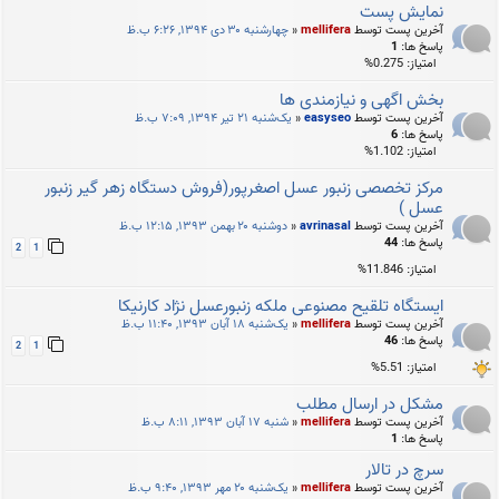
نمایش پست
آخرین پست توسط
mellifera
«
چهارشنبه ۳۰ دی ۱۳۹۴, ۶:۲۶ ب.ظ
پاسخ ها:
1
امتیاز: 0.275%
بخش اگهی و نیازمندی ها
آخرین پست توسط
easyseo
«
یک‌شنبه ۲۱ تیر ۱۳۹۴, ۷:۰۹ ب.ظ
پاسخ ها:
6
امتیاز: 1.102%
مرکز تخصصی زنبور عسل اصغرپور(فروش دستگاه زهر گیر زنبور
عسل )
آخرین پست توسط
avrinasal
«
دوشنبه ۲۰ بهمن ۱۳۹۳, ۱۲:۱۵ ب.ظ
پاسخ ها:
44
2
1
امتیاز: 11.846%
ایستگاه تلقیح مصنوعی ملکه زنبورعسل نژاد کارنیکا
آخرین پست توسط
mellifera
«
یک‌شنبه ۱۸ آبان ۱۳۹۳, ۱۱:۴۰ ب.ظ
پاسخ ها:
46
2
1
امتیاز: 5.51%
مشکل در ارسال مطلب
آخرین پست توسط
mellifera
«
شنبه ۱۷ آبان ۱۳۹۳, ۸:۱۱ ب.ظ
پاسخ ها:
1
سرچ در تالار
آخرین پست توسط
mellifera
«
یک‌شنبه ۲۰ مهر ۱۳۹۳, ۹:۴۰ ب.ظ