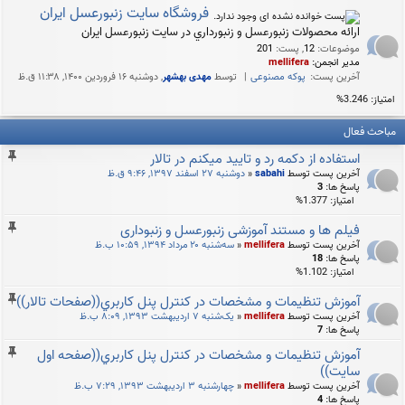
فروشگاه سايت زنبورعسل ايران
ارائه محصولات زنبورعسل و زنبورداري در سايت زنبورعسل ايران
موضوعات
:
12
,
پست
:
201
مدیر انجمن:
mellifera
آخرین پست:
پوکه مصنوعی
توسط
مهدی بهشهر
, دوشنبه ۱۶ فروردین ۱۴۰۰, ۱۱:۳۸ ق.ظ
امتیاز: 3.246%
مباحث فعال
استفاده از دكمه رد و تاييد ميكنم در تالار
آخرین پست توسط
sabahi
«
دوشنبه ۲۷ اسفند ۱۳۹۷, ۹:۴۶ ق.ظ
پاسخ ها:
3
امتیاز: 1.377%
فیلم ها و مستند آموزشی زنبورعسل و زنبوداری
آخرین پست توسط
mellifera
«
سه‌شنبه ۲۰ مرداد ۱۳۹۴, ۱۰:۵۹ ب.ظ
پاسخ ها:
18
امتیاز: 1.102%
آموزش تنظيمات و مشخصات در كنترل پنل كاربري((صفحات تالار))
آخرین پست توسط
mellifera
«
یک‌شنبه ۷ اردیبهشت ۱۳۹۳, ۸:۰۹ ب.ظ
پاسخ ها:
7
آموزش تنظيمات و مشخصات در كنترل پنل كاربري((صفحه اول
سايت))
آخرین پست توسط
mellifera
«
چهارشنبه ۳ اردیبهشت ۱۳۹۳, ۷:۲۹ ب.ظ
پاسخ ها:
4