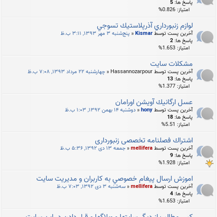
پاسخ ها:
5
امتیاز: 0.826%
لوازم زنبورداري آذرپلاستيك تسوجي
آخرین پست توسط
Kismar
«
پنج‌شنبه ۳ مهر ۱۳۹۳, ۳:۱۱ ب.ظ
پاسخ ها:
2
امتیاز: 1.653%
مشکلات سایت
آخرین پست توسط
Hassannozarpour
«
چهارشنبه ۲۲ مرداد ۱۳۹۳, ۷:۰۸ ب.ظ
پاسخ ها:
13
امتیاز: 1.377%
عسل ارگانيك آويشن اورامان
آخرین پست توسط
hony
«
دوشنبه ۱۴ بهمن ۱۳۹۲, ۱:۰۳ ب.ظ
پاسخ ها:
18
امتیاز: 5.51%
اشتراك فصلنامه تخصصی زنبورداری
آخرین پست توسط
mellifera
«
جمعه ۱۳ دی ۱۳۹۲, ۵:۳۶ ب.ظ
پاسخ ها:
9
امتیاز: 1.928%
اموزش ارسال پيغام خصوصي به كاربران و مديريت سايت
آخرین پست توسط
mellifera
«
سه‌شنبه ۳ دی ۱۳۹۲, ۷:۰۳ ب.ظ
پاسخ ها:
4
امتیاز: 1.653%