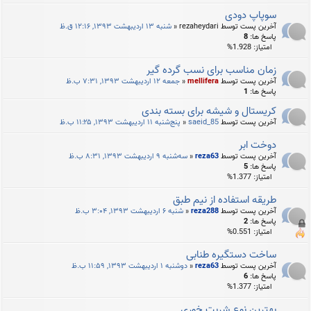
سوپاپ دودی
آخرین پست توسط
rezaheydari
«
شنبه ۱۳ اردیبهشت ۱۳۹۳, ۱۲:۱۶ ق.ظ
پاسخ ها:
8
امتیاز: 1.928%
زمان مناسب برای نسب گرده گیر
آخرین پست توسط
mellifera
«
جمعه ۱۲ اردیبهشت ۱۳۹۳, ۷:۳۱ ب.ظ
پاسخ ها:
1
کریستال و شیشه برای بسته بندی
آخرین پست توسط
saeid_85
«
پنج‌شنبه ۱۱ اردیبهشت ۱۳۹۳, ۱۱:۲۵ ب.ظ
دوخت ابر
آخرین پست توسط
reza63
«
سه‌شنبه ۹ اردیبهشت ۱۳۹۳, ۸:۳۱ ب.ظ
پاسخ ها:
5
امتیاز: 1.377%
طریقه استفاده از نیم طبق
آخرین پست توسط
reza288
«
شنبه ۶ اردیبهشت ۱۳۹۳, ۳:۰۴ ب.ظ
پاسخ ها:
2
امتیاز: 0.551%
ساخت دستگیره طنابی
آخرین پست توسط
reza63
«
دوشنبه ۱ اردیبهشت ۱۳۹۳, ۱۱:۵۹ ب.ظ
پاسخ ها:
6
امتیاز: 1.377%
بهترین نوع شربت خوری