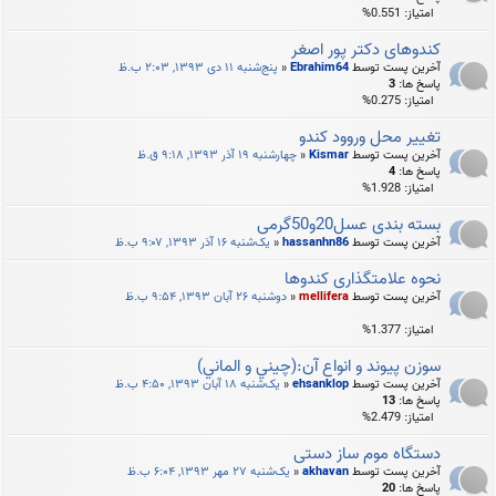
امتیاز: 0.551%
کندوهای دکتر پور اصغر
آخرین پست توسط
Ebrahim64
«
پنج‌شنبه ۱۱ دی ۱۳۹۳, ۲:۰۳ ب.ظ
پاسخ ها:
3
امتیاز: 0.275%
تغییر محل وروود کندو
آخرین پست توسط
Kismar
«
چهارشنبه ۱۹ آذر ۱۳۹۳, ۹:۱۸ ق.ظ
پاسخ ها:
4
امتیاز: 1.928%
بسته بندی عسل20و50گرمی
آخرین پست توسط
hassanhn86
«
یک‌شنبه ۱۶ آذر ۱۳۹۳, ۹:۰۷ ب.ظ
نحوه علامتگذاری کندوها
آخرین پست توسط
mellifera
«
دوشنبه ۲۶ آبان ۱۳۹۳, ۹:۵۴ ب.ظ
امتیاز: 1.377%
سوزن پیوند و انواع آن:(چيني و الماني)
آخرین پست توسط
ehsanklop
«
یک‌شنبه ۱۸ آبان ۱۳۹۳, ۴:۵۰ ب.ظ
پاسخ ها:
13
امتیاز: 2.479%
دستگاه موم ساز دستی
آخرین پست توسط
akhavan
«
یک‌شنبه ۲۷ مهر ۱۳۹۳, ۶:۰۴ ب.ظ
پاسخ ها:
20