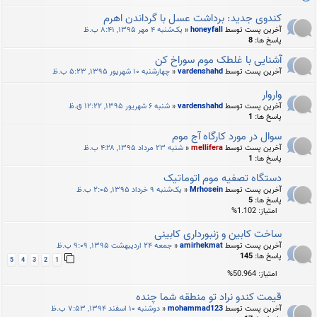
کندوی جدید: برداشت عسل با گرداندن اهرم
آخرین پست توسط
honeyfall
«
یک‌شنبه ۴ مهر ۱۳۹۵, ۸:۴۱ ب.ظ
پاسخ ها:
8
آشنایی با غلطک موم سوراخ کن
آخرین پست توسط
vardenshahd
«
چهارشنبه ۱۰ شهریور ۱۳۹۵, ۵:۲۳ ب.ظ
واروار
آخرین پست توسط
vardenshahd
«
شنبه ۶ شهریور ۱۳۹۵, ۱۲:۲۲ ق.ظ
پاسخ ها:
1
سوال در مورد کارگاه آج موم
آخرین پست توسط
mellifera
«
شنبه ۲۳ مرداد ۱۳۹۵, ۴:۲۸ ب.ظ
پاسخ ها:
1
دستگاه تصفیه موم اتوماتیک
آخرین پست توسط
Mrhosein
«
یک‌شنبه ۹ خرداد ۱۳۹۵, ۲:۰۵ ب.ظ
پاسخ ها:
5
امتیاز: 1.102%
ساخت کابین و زنبورداری کابینی
آخرین پست توسط
amirhekmat
«
جمعه ۲۴ اردیبهشت ۱۳۹۵, ۹:۰۹ ب.ظ
پاسخ ها:
145
5
4
3
2
1
امتیاز: 50.964%
قيمت كندو نراد تو منطقه شما چنده
آخرین پست توسط
mohammad123
«
دوشنبه ۱۰ اسفند ۱۳۹۴, ۷:۵۳ ب.ظ