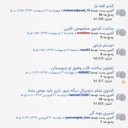
کندو کفه باز
آخرین پست توسط
mohamadjavad_15
«
چهارشنبه ۹ اردیبهشت ۱۳۹۴, ۸:۳۵ ب.ظ
پاسخ ها:
10
امتیاز: 1.928%
ساخت کندوی مخصوص کابین
آخرین پست توسط
mellifera
«
یک‌شنبه ۶ اردیبهشت ۱۳۹۴, ۱:۵۴ ق.ظ
پاسخ ها:
3
اجسام شناور
آخرین پست توسط
reza63
«
جمعه ۴ اردیبهشت ۱۳۹۴, ۱:۵۸ ق.ظ
پاسخ ها:
3
امتیاز: 0.275%
تصاویر ساخت قاب وطبق تو زنبورستان
آخرین پست توسط
AKBAR2
«
پنج‌شنبه ۳ اردیبهشت ۱۳۹۴, ۷:۳۴ ب.ظ
پاسخ ها:
1
امتیاز: 1.377%
کندوی تمام دیجیتال دیگه زنبور داری باید عوض بشه
آخرین پست توسط
behzad122001
«
دوشنبه ۳۱ فروردین ۱۳۹۴, ۱۰:۱۰ ق.ظ
پاسخ ها:
10
امتیاز: 1.653%
اسپری بچه گیر
آخرین پست توسط
yasmangola_love
«
دوشنبه ۳۱ فروردین ۱۳۹۴, ۸:۳۴ ق.ظ
پاسخ ها:
1