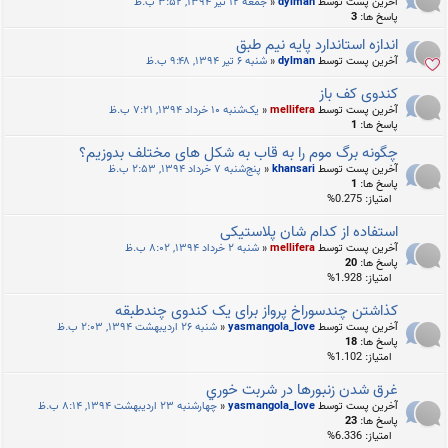
آخرین پست توسط
dylman
«
جمعه ۱۲ تیر ۱۳۹۴, ۳:۵۲ ب.ظ
پاسخ ها:
3
اندازه استاندارد پایه نیم طبق
آخرین پست توسط
dylman
«
شنبه ۶ تیر ۱۳۹۴, ۹:۴۸ ب.ظ
کندوی کف باز
آخرین پست توسط
mellifera
«
یک‌شنبه ۱۰ خرداد ۱۳۹۴, ۷:۲۱ ب.ظ
پاسخ ها:
1
چگونه برگ موم را به قاب به شکل های مختلف بدوزیم؟
آخرین پست توسط
khansari
«
پنج‌شنبه ۷ خرداد ۱۳۹۴, ۲:۵۳ ب.ظ
پاسخ ها:
1
امتیاز: 0.275%
استفاده از کدام شان پلاستیکی
آخرین پست توسط
mellifera
«
شنبه ۲ خرداد ۱۳۹۴, ۸:۰۲ ب.ظ
پاسخ ها:
20
امتیاز: 1.928%
کذاشتن چندسوراخ پرواز برای یک کندوی چندطبقه
آخرین پست توسط
yasmangola_love
«
شنبه ۲۶ اردیبهشت ۱۳۹۴, ۲:۰۳ ب.ظ
پاسخ ها:
18
امتیاز: 1.102%
غرق شدن زنبورها در شربت خوري
آخرین پست توسط
yasmangola_love
«
چهارشنبه ۲۳ اردیبهشت ۱۳۹۴, ۸:۱۴ ب.ظ
پاسخ ها:
23
امتیاز: 6.336%