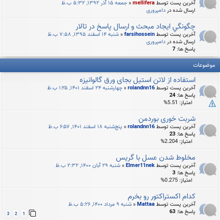
آخرین پست توسط
mellifera
«
جمعه ۱۵ آذر ۱۳۹۲, ۵:۳۲ ب.ظ
ارسال شده در
دامپروری
چگونگي ايجاد مبحث و ارسال پاسخ در تالار
آخرین پست توسط
farsihossein
«
شنبه ۱۴ اسفند ۱۳۹۵, ۷:۵۸ ب.ظ
ارسال شده در
دامپروری
پاسخ ها:
7
موضوعات
استفاده از لاتن استیل بجای ورق گالوانیزه
آخرین پست توسط
rolandnn16
«
چهارشنبه ۲۴ اسفند ۱۴۰۱, ۱:۲۵ ب.ظ
پاسخ ها:
24
امتیاز: 5.51%
شربت خوری بوردمن
آخرین پست توسط
rolandnn16
«
پنج‌شنبه ۱۸ اسفند ۱۴۰۱, ۶:۵۷ ب.ظ
پاسخ ها:
23
امتیاز: 2.204%
مخلوط شدن عسل با گریس
آخرین پست توسط
Elmer11nek
«
شنبه ۲۹ آبان ۱۴۰۰, ۲:۳۲ ب.ظ
پاسخ ها:
3
امتیاز: 0.275%
کدام اکستراکتور رو بخرم
آخرین پست توسط
Mattaa
«
شنبه ۹ مرداد ۱۴۰۰, ۵:۲۶ ب.ظ
پاسخ ها:
63
3
2
1