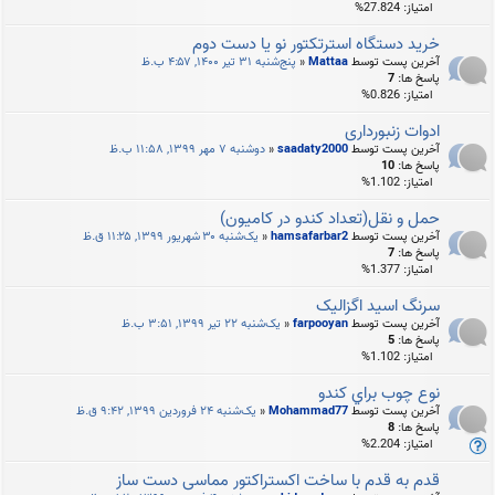
امتیاز: 27.824%
خرید دستگاه استرتکتور نو یا دست دوم
آخرین پست توسط
Mattaa
«
پنج‌شنبه ۳۱ تیر ۱۴۰۰, ۴:۵۷ ب.ظ
پاسخ ها:
7
امتیاز: 0.826%
ادوات زنبورداری
آخرین پست توسط
saadaty2000
«
دوشنبه ۷ مهر ۱۳۹۹, ۱۱:۵۸ ب.ظ
پاسخ ها:
10
امتیاز: 1.102%
حمل و نقل(تعداد كندو در كاميون)
آخرین پست توسط
hamsafarbar2
«
یک‌شنبه ۳۰ شهریور ۱۳۹۹, ۱۱:۲۵ ق.ظ
پاسخ ها:
7
امتیاز: 1.377%
سرنگ اسید اگزالیک
آخرین پست توسط
farpooyan
«
یک‌شنبه ۲۲ تیر ۱۳۹۹, ۳:۵۱ ب.ظ
پاسخ ها:
5
امتیاز: 1.102%
نوع چوب براي كندو
آخرین پست توسط
Mohammad77
«
یک‌شنبه ۲۴ فروردین ۱۳۹۹, ۹:۴۲ ق.ظ
پاسخ ها:
8
امتیاز: 2.204%
قدم به قدم با ساخت اکستراکتور مماسی دست ساز