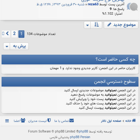
آخرین پست توسط
reza63
«
شنبه ۳۰ فروردین ۱۳۹۳, ۱۲:۴۸ ق.ظ
پاسخ ها:
9
امتیاز: 1.102%
موضوع جدید
2
1
بعدی
تعداد موضوعات 134
پرش به
چه کسی حاضر است؟
کاربران حاضر در این انجمن: کاربر جدیدی وجود ندارد. و 1 مهمان
سطوح دسترسي انجمن
در این انجمن
نمیتوانید
موضوعات جدیدی ارسال کنید
در این انجمن
نمیتوانید
به موضوعات پاسخ دهید
در این انجمن
نمیتوانید
پست خود را ویرایش کنید
در این انجمن
نمیتوانید
پست های خود را حذف کنید
در این انجمن
نمیتوانید
پیوست ارسال کنید
خانه
صفحه اول تالار
تماس با ما
لیست مدیران
اعضا
توسعه یافته توسط
phpBB
® Forum Software © phpBB Limited
phpBB Persian
پشتیبانی فارسی