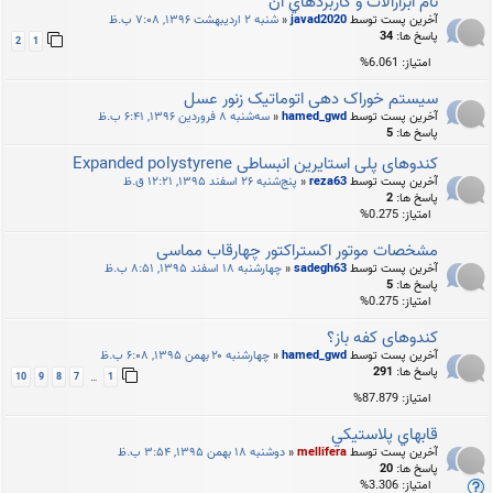
نام ابزارالات و كاربردهاي ان
آخرین پست توسط
javad2020
«
شنبه ۲ اردیبهشت ۱۳۹۶, ۷:۰۸ ب.ظ
پاسخ ها:
34
2
1
امتیاز: 6.061%
سیستم خوراک دهی اتوماتیک زنور عسل
آخرین پست توسط
hamed_gwd
«
سه‌شنبه ۸ فروردین ۱۳۹۶, ۶:۴۱ ب.ظ
پاسخ ها:
5
کندوهای پلی استایرین انبساطی Expanded polystyrene
آخرین پست توسط
reza63
«
پنج‌شنبه ۲۶ اسفند ۱۳۹۵, ۱۲:۲۱ ق.ظ
پاسخ ها:
2
امتیاز: 0.275%
مشخصات موتور اکستراکتور چهارقاب مماسی
آخرین پست توسط
sadegh63
«
چهارشنبه ۱۸ اسفند ۱۳۹۵, ۸:۵۱ ب.ظ
پاسخ ها:
5
امتیاز: 0.275%
کندوهای کفه باز؟
آخرین پست توسط
hamed_gwd
«
چهارشنبه ۲۰ بهمن ۱۳۹۵, ۶:۰۸ ب.ظ
پاسخ ها:
291
10
9
8
7
1
…
امتیاز: 87.879%
قابهاي پلاستيكي
آخرین پست توسط
mellifera
«
دوشنبه ۱۸ بهمن ۱۳۹۵, ۳:۵۴ ب.ظ
پاسخ ها:
20
امتیاز: 3.306%