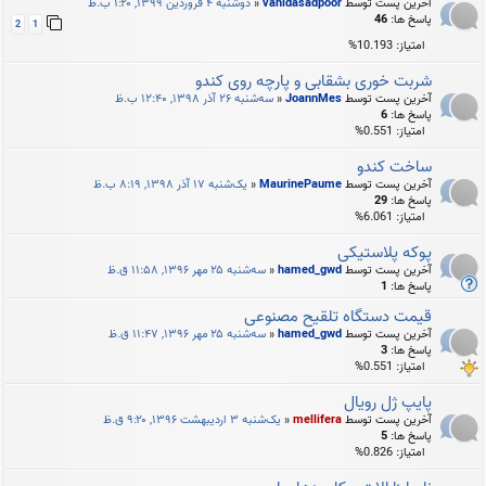
آخرین پست توسط
vahidasadpoor
«
دوشنبه ۴ فروردین ۱۳۹۹, ۱:۲۰ ب.ظ
پاسخ ها:
46
2
1
امتیاز: 10.193%
شربت خوری بشقابی و پارچه روی کندو
آخرین پست توسط
JoannMes
«
سه‌شنبه ۲۶ آذر ۱۳۹۸, ۱۲:۴۰ ب.ظ
پاسخ ها:
6
امتیاز: 0.551%
ساخت کندو
آخرین پست توسط
MaurinePaume
«
یک‌شنبه ۱۷ آذر ۱۳۹۸, ۸:۱۹ ب.ظ
پاسخ ها:
29
امتیاز: 6.061%
پوکه پلاستیکی
آخرین پست توسط
hamed_gwd
«
سه‌شنبه ۲۵ مهر ۱۳۹۶, ۱۱:۵۸ ق.ظ
پاسخ ها:
1
قیمت دستگاه تلقیح مصنوعی
آخرین پست توسط
hamed_gwd
«
سه‌شنبه ۲۵ مهر ۱۳۹۶, ۱۱:۴۷ ق.ظ
پاسخ ها:
3
امتیاز: 0.551%
پایپ ژل رویال
آخرین پست توسط
mellifera
«
یک‌شنبه ۳ اردیبهشت ۱۳۹۶, ۹:۲۰ ق.ظ
پاسخ ها:
5
امتیاز: 0.826%