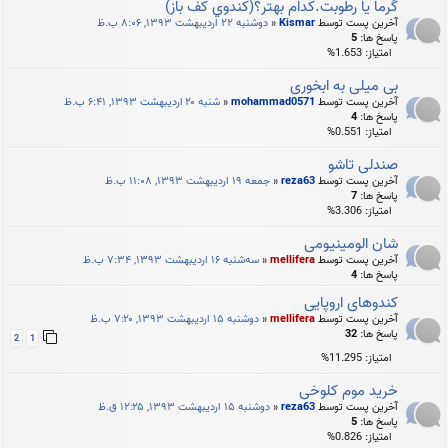
گرما یا رطوبت.کدام بهتر؟(كندوي كف باز)
آخرین پست توسط
Kismar
«
دوشنبه ۲۲ اردیبهشت ۱۳۹۳, ۸:۰۶ ب.ظ
پاسخ ها:
5
امتیاز: 1.653%
بی میلی به ابخوری
آخرین پست توسط
mohammad0571
«
شنبه ۲۰ اردیبهشت ۱۳۹۳, ۶:۴۱ ب.ظ
پاسخ ها:
4
امتیاز: 0.551%
صندلی تاشو
آخرین پست توسط
reza63
«
جمعه ۱۹ اردیبهشت ۱۳۹۳, ۱۱:۰۸ ب.ظ
پاسخ ها:
7
امتیاز: 3.306%
شان الومینیومی
آخرین پست توسط
mellifera
«
سه‌شنبه ۱۶ اردیبهشت ۱۳۹۳, ۷:۳۴ ب.ظ
پاسخ ها:
4
کندوهای اروپایی
آخرین پست توسط
mellifera
«
دوشنبه ۱۵ اردیبهشت ۱۳۹۳, ۷:۲۰ ب.ظ
پاسخ ها:
32
2
1
امتیاز: 11.295%
خرید موم کلوخی
آخرین پست توسط
reza63
«
دوشنبه ۱۵ اردیبهشت ۱۳۹۳, ۱۲:۲۵ ق.ظ
پاسخ ها:
5
امتیاز: 0.826%