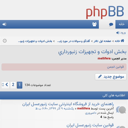
خانه
ورود
نج
ع
رو
خانه
م
صفحه اول تالار
ضا
گفتگو و سوالات در مورد زنبورعسل و زنبورداری
بخش ادوات و تجهيزات زنبورداري
د
ن
بخش ادوات و تجهيزات زنبورداري
ها
مدیر انجمن:
mellifera
قوانین انجمن
موضوع جدید
2
1
بعدی
تعداد موضوعات 134
اطلاعیه های کلی
راهنمای خرید از فروشگاه اینترنتی سایت زنبورعسل ایران
آخرین پست توسط
mellifera
«
یک‌شنبه ۹ آذر ۱۳۹۹, ۶:۴۰ ب.ظ
ارسال شده در
دامپروری
پاسخ ها:
4
قوانين سايت زنبورعسل ايران