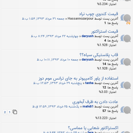
امتیاز: 5.234%
قیمت کندوی چوب نراد
آخرین پست توسط
Hassannozarpour
«
جمعه ۳۱ مرداد ۱۳۹۳, ۱:۵۴ ب.ظ
پاسخ ها:
1
قیمت استراکتور
آخرین پست توسط
daryush
«
چهارشنبه ۲۲ مرداد ۱۳۹۳, ۸:۲۴ ب.ظ
پاسخ ها:
4
امتیاز: 1.928%
قاب پلاستیکی سیاه؟؟
آخرین پست توسط
daryush
«
جمعه ۱۰ مرداد ۱۳۹۳, ۱۰:۱۱ ب.ظ
پاسخ ها:
14
امتیاز: 1.928%
استفاده از پاور کامپیوتر به جای ترانس موم دوز
آخرین پست توسط
tanha
«
پنج‌شنبه ۲۹ خرداد ۱۳۹۳, ۱۲:۵۳ ب.ظ
پاسخ ها:
12
امتیاز: 3.03%
عادت دادن به ظرف آبخوری
آخرین پست توسط
mahdi1
«
یک‌شنبه ۲۵ خرداد ۱۳۹۳, ۱۲:۵۹ ق.ظ
پاسخ ها:
57
2
1
امتیاز: 13.223%
اکستراکتور شعایی یا مماسی؟
آخرین پست توسط
fara
«
شنبه ۲۴ خرداد ۱۳۹۳, ۶:۴۴ ق.ظ