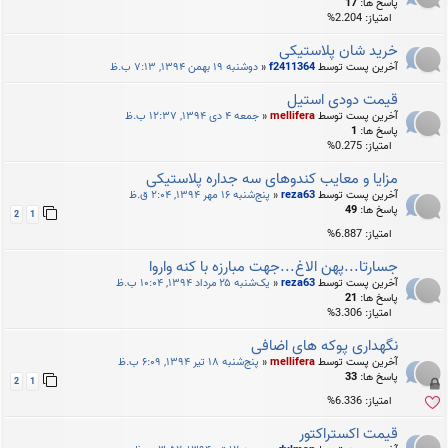
پاسخ ها:
17
امتیاز: 2.204%
خرید شان پلاستیکی
آخرین پست توسط
f2411364
«
دوشنبه ۱۹ بهمن ۱۳۹۴, ۷:۱۳ ب.ظ
قیمت دودی استیل
آخرین پست توسط
mellifera
«
جمعه ۴ دی ۱۳۹۴, ۱۲:۳۷ ب.ظ
پاسخ ها:
1
امتیاز: 0.275%
مزایا و معایب کندوهای سه جداره پلاستیکی
آخرین پست توسط
reza63
«
پنج‌شنبه ۱۶ مهر ۱۳۹۴, ۲:۰۴ ق.ظ
پاسخ ها:
49
2
1
امتیاز: 6.887%
جسارتا...پهن الاغ...جهت مبارزه با کنه واروا
آخرین پست توسط
reza63
«
یک‌شنبه ۲۵ مرداد ۱۳۹۴, ۱۰:۰۴ ب.ظ
پاسخ ها:
21
امتیاز: 3.306%
نگهداری پوکه های اضافی
آخرین پست توسط
mellifera
«
پنج‌شنبه ۱۸ تیر ۱۳۹۴, ۶:۰۹ ب.ظ
پاسخ ها:
33
2
1
امتیاز: 6.336%
قیمت اکستراکتور