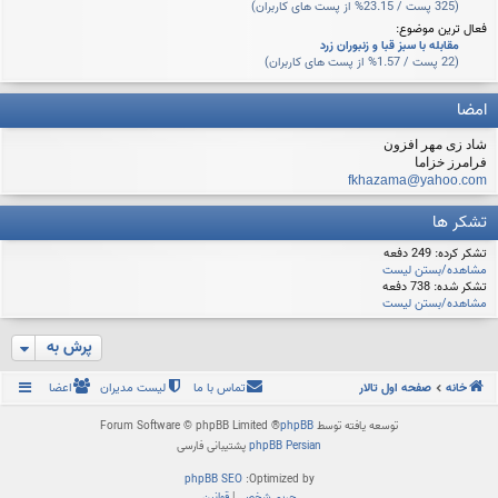
(325 پست / 23.15% از پست های کاربران)
فعال ترین موضوع:
مقابله با سبز قبا و زنبوران زرد
(22 پست / 1.57% از پست های کاربران)
امضا
شاد زی مهر افزون
فرامرز خزاما
fkhazama@yahoo.com
تشکر ها
تشکر کرده: 249 دفعه
مشاهده/بستن لیست
تشکر شده: 738 دفعه
مشاهده/بستن لیست
پرش به
خانه
صفحه اول تالار
تماس با ما
لیست مدیران
اعضا
توسعه یافته توسط
phpBB
® Forum Software © phpBB Limited
phpBB Persian
پشتیبانی فارسی
phpBB SEO
Optimized by:
حریم شخصی
|
قوانین