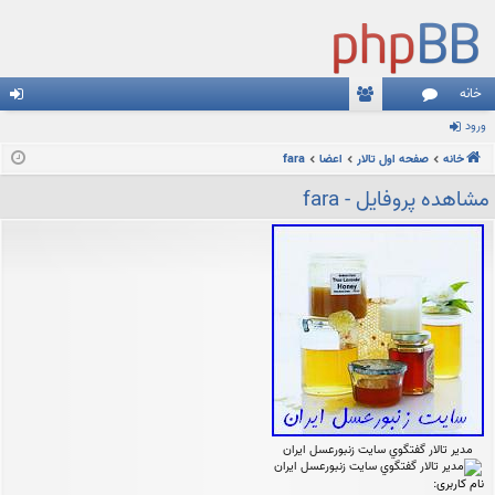
خانه
ورود
نج
ع
رو
خانه
م
ضا
صفحه اول تالار
اعضا
fara
د
ن
مشاهده پروفایل - fara
ها
مدير تالار گفتگوي سايت زنبورعسل ايران
نام کاربری: