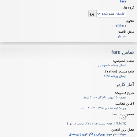
fara
گروه ها:
علایق:
mellifera
محل اقامت:
سبزوار
تماس fara
پیغام خصوصی:
ارسال پیغام خصوصی
یاهو مسنجر (Yahoo):
ارسال پیغام YIM
آمار کاربر
تاریخ عضویت:
جمعه ۱۵ بهمن ۱۳۸۹, ۱۲:۰۰ ق.ظ
آخرین فعالیت:
چهارشنبه ۱۸ دی ۱۳۹۸, ۸:۲۳ ب.ظ
مجموع پست ها:
1404
(3.67% از همه پست ها / 0.25 پست در روز)
فعال تربن انجمن:
سوالات در مورد پرورش و نگهداری زنبورعسل