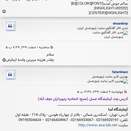
سالم خوش آمدید[/FONT][/COLOR][/B]
[HIGHLIGHT=#f2f2f2]
ب
[/HIGHLIGHT][/CENTER]
ا
ل
ehsanklop
ا
مدير تالار گفتگوي سايت زنبورعسل ايران
پ
سه‌شنبه ۱ اسفند ۱۳۹۱, ۷:۳۴ ب.ظ
س
سلام
ت
چقدر هزینه میبرین واسه ازمایش ؟
ب
ا
ل
Taherkhani
ا
بهترین کاربر سایت زنبورعسل
پ
چهارشنبه ۹ اسفند ۱۳۹۱, ۱۲:۳۸ ب.ظ
س
آدرس چند آزمایشگاه عسل (منبع: اتحادیه زنبورداران نجف آباد)
ت
________________________________________
آزمایشگاه آسا
آدرس: تهران - اسکندری شمالی - بالاتر از چهارراه طوسی - پلاک 114 - طبقه اول
تلفن: 02166920191 - 02166933067 - 02166434967 – 09195504424
سایت:
http://www.asa-lab.net