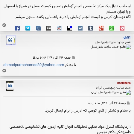
اینجانب دنبال یک مرکز تخصصی انجام آزمایش تعیین کیفیت عسل در شیراز یا اصفهان
و یا تهران هستم
اگه دوستان آدرس و قیمت انجام آزمایش را دارند راهنمایی بکنند ممنون میشم
ب
ا
ل
gh51
ا
عضو جدید سایت زنبورعسل
پ
جمعه ۲۴ آذر ۱۳۹۱, ۶:۲۶ ب.ظ
س
با تشکر
ahmadpurmohamad89@yahoo.com
ت
ب
ا
ل
mellifera
ا
مدیر سایت زنبورعسل ایران
پ
جمعه ۲۴ آذر ۱۳۹۱, ۷:۰۰ ب.ظ
س
با سلام و تشكر از اقاي كوهي كه ادرس را برام ارسال كردن.
ت
،آزمایشگاه کنترل مواد غذایی تحقیقات انجان کلیه آزمون های تشخیصی .تخصصی
دامپزشکی دکتر نجیمی