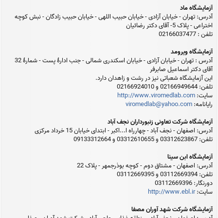
آزمایشگاه ماد
آدرس: تهران - خیابان آزادی - خیابان حبیب اللهی - خیابان حبیب زادگان - نبش کوچه
اختراعی - پلاک 5- آقای دکتر رضائیان
تلفن : 02166037477
آزمایشگاه ویرومد
آدرس : تهران - خیابان آزادی - خیابان اسکندری شمالی - جنب ادارۀ پست - شمارۀ 32
آقای دکتر اسماعیل صابرفر
این آزمایشگاه شعباتی نیز در رشت و زاهدان دارد.
تلفن: 02166949644 و 02166924010
سایت:
http://www.viromedlab.com
رایانامه:
viromedlab@yahoo.com
آزمایشگاه شرکت تعاونی زنبورداران نجف آباد
آدرس: اصفهان - نجف آباد - چهارراه ا...اکبر - ابتدای خیابان 15 خرداد مرکزی
تلفن: 03312623867 و 03312610655 و 09133312664
آزمایشگاه ابن سینا
آدرس: اصفهان - مشتاق دوم - کوچه بوذرجمهر - پلاک 22
تلفن: 03112669394 و 03112669395
دورنگار: 03112669396
سایت:
http://www.ebl.ir
آزمایشگاه شرکت شهد آوران مصفا