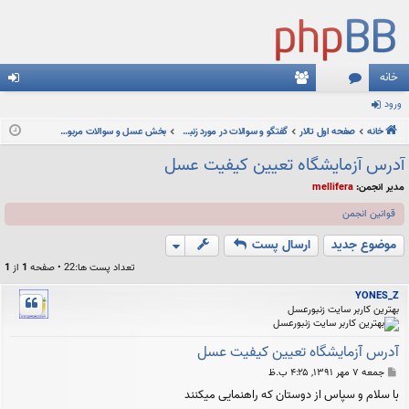
خانه
ورود
نج
ع
رو
خانه
م
صفحه اول تالار
ضا
گفتگو و سوالات در مورد زنبورعسل و زنبورداری
بخش عسل و سوالات مربوط به عسل
د
ن
آدرس آزمایشگاه تعیین کیفیت عسل
ها
مدیر انجمن:
mellifera
قوانین انجمن
موضوع جدید
ارسال پست
تعداد پست ها:22 • صفحه
1
از
1
YONES_Z
بهترین کاربر سایت زنبورعسل
آدرس آزمایشگاه تعیین کیفیت عسل
پ
جمعه ۷ مهر ۱۳۹۱, ۴:۲۵ ب.ظ
س
با سلام و سپاس از دوستان که راهنمایی میکنند
ت