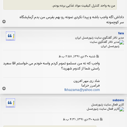
من به واحد کنترل کیفیت مواد غذایی برده بودم.
داداش اگه واجب باشه و پیدا نکردی نمونه رو بهم بفرس من بدم آزمایشگاه
ب
سر کوچمونه
ا
ل
fara
ا
مدير تالار گفتگوي سايت زنبورعسل ايران
پ
شنبه ۳۰ دی ۱۳۹۱, ۲:۵۸ ب.ظ
س
واجب که نه من عسلمو تموم کردم واسه خودم می خواستم اقا سعید
ت
راستی شما از کدوم شهرید؟
شاد زی مهر افزون
فرامرز خزاما
ب
fkhazama@yahoo.com
ا
ل
subzero
ا
کاربر فعال سایت زنبورعسل
پ
شنبه ۳۰ دی ۱۳۹۱, ۴:۳۱ ب.ظ
س