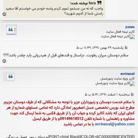
ت
fara نوشته شده:
واجب که نه من عسلمو تموم کردم واسه خودم می خواستم اقا سعید
راستی شما از کدوم شهرید؟
ب
ا
ل
yonas
ا
کاربر نیمه فعال سایت
پ
یک‌شنبه ۲۹ بهمن ۱۳۹۱, ۱۱:۴۹ ب.ظ
س
سلام دوستان میزان رطوبت. دیاستاز.و قندهای قبل از هیدرولی باید چقدر باشد؟؟؟
ت
ب
ا
ل
avrinasal
ا
کاربر ویژه سایت زنبورعسل
پ
سه‌شنبه ۱ اسفند ۱۳۹۱, ۵:۴۱ ب.ظ
س
با سلام خدمت دوستان و زنبورداران عزیز با توجه به مشکلاتی که از طرف دوستان عزیزم
ت
مطرح شد بورس تخصصی عسل اصغرپور امادگی دارد که تمامی عسلهای شمارو از هر
کجای ایران که باشد آنالیز کرده و جواب آن را از طریق فکس به شما ارسال کند جهت
مشاوره و راهنمایی با شماره تلفن 09149618512و یا از طریق ایمیل
avrinasal@yahoo.com
با ما در تماس باشید
[CENTER][B][COLOR=#C00000][FONT=Arial Black]به دنیای زنبور عسل و زندگی