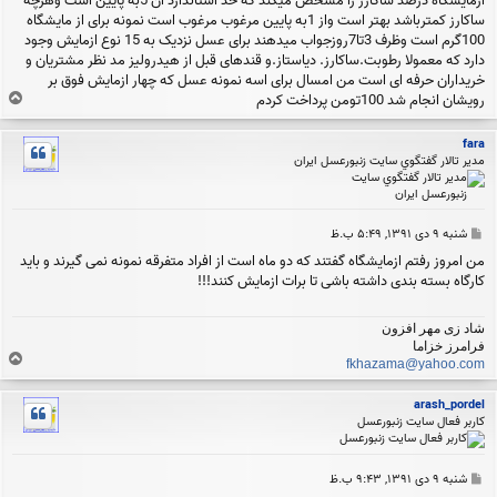
ازمایشگاه درصد ساکارز را مشخص میکند که حد استاندارد ان 5به پایین است وهرچه
ساکارز کمترباشد بهتر است واز 1به پایین مرغوب مرغوب است نمونه برای از مایشگاه
100گرم است وظرف 3تا7روزجواب میدهند برای عسل نزدیک به 15 نوع ازمایش وجود
دارد که معمولا رطوبت.ساکارز. دیاستاز.و قندهای قبل از هیدرولیز مد نظر مشتریان و
خریداران حرفه ای است من امسال برای اسه نمونه عسل که چهار ازمایش فوق بر
ب
رویشان انجام شد 100تومن پرداخت کردم
ا
ل
fara
ا
مدير تالار گفتگوي سايت زنبورعسل ايران
پ
شنبه ۹ دی ۱۳۹۱, ۵:۴۹ ب.ظ
س
من امروز رفتم ازمایشگاه گفتند که دو ماه است از افراد متفرقه نمونه نمی گیرند و باید
ت
کارگاه بسته بندی داشته باشی تا برات ازمایش کنند!!!
شاد زی مهر افزون
فرامرز خزاما
ب
fkhazama@yahoo.com
ا
ل
arash_pordel
ا
کاربر فعال سایت زنبورعسل
پ
شنبه ۹ دی ۱۳۹۱, ۹:۴۳ ب.ظ
س