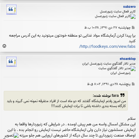
ل
subzero
ا
کاربر فعال سایت زنبورعسل
پ
چهارشنبه ۲۷ دی ۱۳۹۱, ۱۰:۲۸ ب.ظ
س
برا پیدا کردن آزمایشگاه مواد غذایی تو منطقه خودتون میتونید به این آدرس مراجعه
ت
کنید
ب
http://foodkeys.com/view/labs/
ا
ل
ehsanklop
ا
مدير تالار گفتگوي سايت زنبورعسل ايران
پ
پنج‌شنبه ۲۸ دی ۱۳۹۱, ۸:۰۲ ق.ظ
س
ت
fara نوشته شده:
من امروز رفتم ازمایشگاه گفتند که دو ماه است از افراد متفرقه نمونه نمی گیرند و باید
کارگاه بسته بندی داشته باشی تا برات ازمایش کنند!!!
سلام
این مشکل امسال واسه من هم پیش اومده . در شرایطی که زنبوردارها واقعا به
ازمایش عسلشون نیاز دارن ولی ازمایشگاه حاضر نیست ازمایش رو انجام بده . با این
اوصاف صنعت زنبورداری تا چند سال دیگه از کشورهای اروپایی هم جلو میزنه