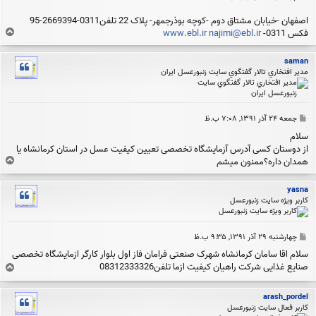
اصفهان -خیابان مشتاق دوم -کوچه بوذرجمهر- پلاک 22 تلفن0311-2669394-95
ب
فکس 0311-
najimi@ebl.ir
www.ebl.ir
ا
ل
saman
ا
مدير افتخاري تالار گفتگوي سايت زنبورعسل ايران
پ
جمعه ۲۴ آذر ۱۳۹۱, ۷:۰۸ ب.ظ
س
سلام
ت
از دوستان کسی آدرس آزمایشگاه تخصصی تعیین کیفیت عسل در استان کرمانشاه یا
ب
همدان داره؟ممنون میشم
ا
ل
yasna
ا
کاربر ویژه سایت زنبورعسل
پ
چهارشنبه ۲۹ آذر ۱۳۹۱, ۹:۳۵ ب.ظ
س
سلام اقا سامان کرمانشاه شهرک صنعتی فرامان فاز اول بلوار کارگر ازمایشگاه تخصصی
ت
صنایع غذایی شرکت راهیان کیفیت ازما تلفن08312333326
ب
ا
ل
arash_pordel
ا
کاربر فعال سایت زنبورعسل