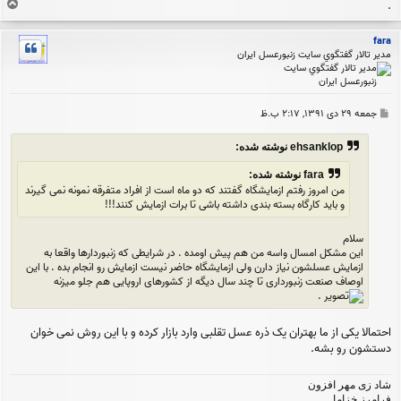
ب
.
ا
ل
fara
ا
مدير تالار گفتگوي سايت زنبورعسل ايران
پ
جمعه ۲۹ دی ۱۳۹۱, ۲:۱۷ ب.ظ
س
ت
ehsanklop نوشته شده:
fara نوشته شده:
من امروز رفتم ازمایشگاه گفتند که دو ماه است از افراد متفرقه نمونه نمی گیرند
و باید کارگاه بسته بندی داشته باشی تا برات ازمایش کنند!!!
سلام
این مشکل امسال واسه من هم پیش اومده . در شرایطی که زنبوردارها واقعا به
ازمایش عسلشون نیاز دارن ولی ازمایشگاه حاضر نیست ازمایش رو انجام بده . با این
اوصاف صنعت زنبورداری تا چند سال دیگه از کشورهای اروپایی هم جلو میزنه
.
احتمالا یکی از ما بهتران یک ذره عسل تقلبی وارد بازار کرده و با این روش نمی خوان
دستشون رو بشه.
شاد زی مهر افزون
فرامرز خزاما