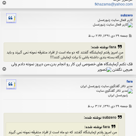
ب
fkhazama@yahoo.com
ا
ل
subzero
ا
کاربر فعال سایت زنبورعسل
پ
جمعه ۲۹ دی ۱۳۹۱, ۲:۴۶ ب.ظ
س
ت
fara نوشته شده:
من امروز رفتم ازمایشگاه گفتند که دو ماه است از افراد متفرقه نمونه نمی گیرند و باید
کارگاه بسته بندی داشته باشی تا برات ازمایش کنند!!!
فک نکنم آزمایشگاه های خصوصی این کار رو انجام بدن،من دیروز نمونه دادم ولی
ب
هیچی نگفتن
ا
ل
fara
ا
مدير تالار گفتگوي سايت زنبورعسل ايران
پ
جمعه ۲۹ دی ۱۳۹۱, ۳:۱۷ ب.ظ
س
ت
subzero نوشته شده:
fara نوشته شده:
من امروز رفتم ازمایشگاه گفتند که دو ماه است از افراد متفرقه نمونه نمی گیرند