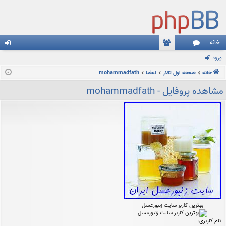
خانه
ورود
نج
ع
رو
خانه
م
ضا
صفحه اول تالار
اعضا
mohammadfath
د
ن
مشاهده پروفایل - mohammadfath
ها
بهترین کاربر سایت زنبورعسل
نام کاربری: