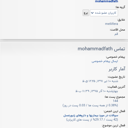
mohammadfath
گروه ها:
علایق:
mellifera
محل اقامت:
قم
تماس mohammadfath
پیغام خصوصی:
ارسال پیغام خصوصی
آمار کاربر
تاریخ عضویت:
شنبه ۱۰ تیر ۱۳۹۱, ۱۲:۲۵ ق.ظ
آخرین فعالیت:
چهارشنبه ۱۰ آذر ۱۳۹۵, ۱۱:۳۹ ب.ظ
مجموع پست ها:
144
(0.38% از همه پست ها / 0.03 پست در روز)
فعال تربن انجمن:
سوالات در مورد بیماریها و داروهای زنبورعسل
(42 پست / 29.17% از پست های کاربران)
فعال ترین موضوع: